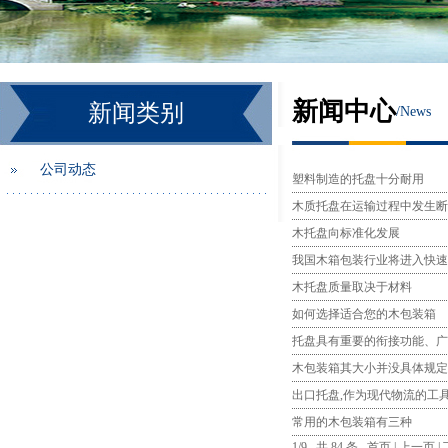
新闻中心
新闻类别
/
News
公司动态
塑料制造的托盘十分耐用
木质托盘在运输过程中发生断
木托盘向标准化发展
我国木箱包装行业将进入快速
木托盘质量取决于材料
如何选择适合您的木包装箱
托盘具有重要的衔接功能、广
木包装箱其大小并没具体规定
出口托盘,作为现代物流的工
常用的木包装箱有三种
1/9 共 84 条
首页
|
上一页
|