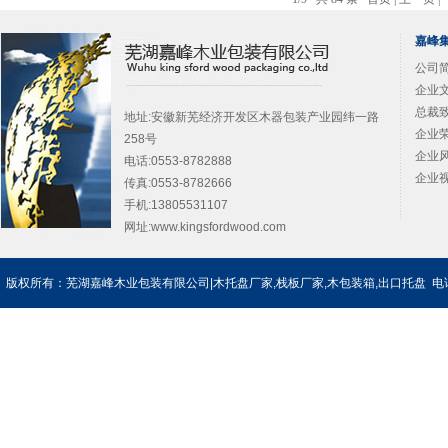
嘉峰
公司简
企业文
总裁致
地址:安徽新芜经济开发区木器包装产业园纬一路
企业荣
258号
企业风
电话:0553-8782888
企业视
传真:0553-8782666
手机:13805531107
网址:
www.kingsfordwood.com
版权所有：芜湖嘉峰木业包装有限公司|木托盘厂家,栈板厂家,木包装箱,出口托盘 电话：0553