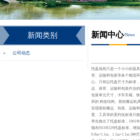
新闻中心
新闻类别
/
News
公司动态
托盘虽然只是一个小小的器
管、运输和包装等各个物流环
心。只有以托盘尺寸为标准，
运、保管、运输和包装作业的
包装单元尺寸，卡车车厢、铁
所的 构造结构、装卸搬运机
实现装卸搬运、包装、运输和
置、工具等的系列化标准只能
率先推出了托盘标准，1961年国际
颁布ISO/R329托盘标准，增加了
0.9m×1.1m、1.1m×1.1m 3