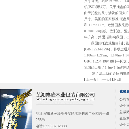
尺寸替代。截止1997年，1.140m×
织(ISO)所认可。关于托
由于托盘的尺寸涉及的面太广
尺寸。美国的国家标准 托盘尺寸为：
和 1.1m×1.1m。欧洲国家
0.8m×1.2m的统一型托
年升高，并 逐渐影响我国，
我国的托盘规格目前比较混乱。机
(GB/T 2934-1996)，将联运
1.106m×1.219m、1.140
GB/T 15234-1994塑料
我国已出现了1.1m×1.1m
除了以上我们介绍的集装箱
[
上一页
]
[
下一页
]
[
返回
]
嘉峰
公司简
企业文
总裁致
地址:安徽新芜经济开发区木器包装产业园纬一路
企业荣
258号
企业风
电话:0553-8782888