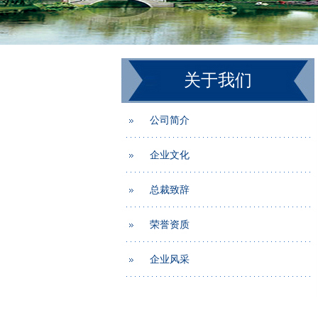
关于我们
公司简介
企业文化
总裁致辞
荣誉资质
企业风采