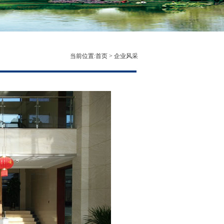
当前位置:
首页
> 企业风采