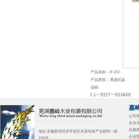
产品名称：JF-012
产品类别： 熏蒸托盘
说明:
[
上一页
]
[
下一页
]
[
返回
]
嘉
公司简
企业文
总裁致
地址:安徽新芜经济开发区木器包装产业园纬一路
企业荣
258号