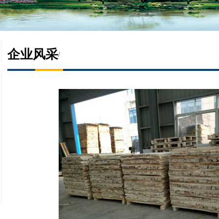
企业风采
/