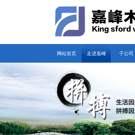
网站首页
走进嘉峰
子公司