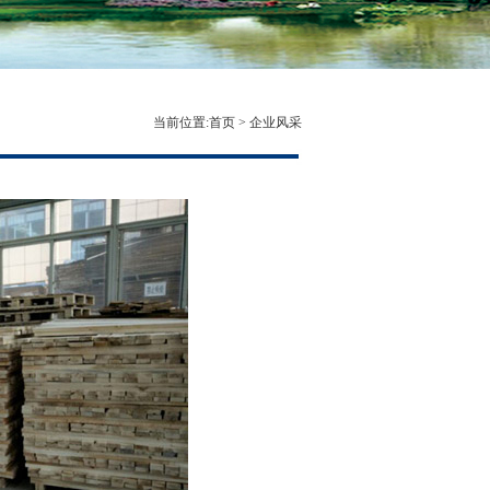
当前位置:
首页
> 企业风采